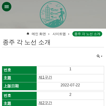
기본 콘텐츠 블록으로 건너 뛰기
:::
메인 화면
사이트맵
종주 각 노선 소개
종주 각 노선 소개
1
제1구간
2022-07-22
2
제2구간