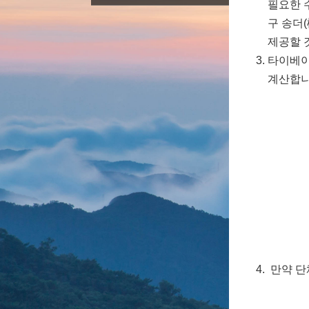
필요한 수
구 송더
제공할 
타이베이
계산합니
만약 단