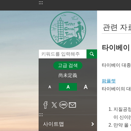
:::
기본 콘텐츠 블록으로 건너 뛰기
:::
관련 자
타이베이 대
타이베이
대종
고급 검색
尚未定義
팜플렛
타이베이의 대종주
지질공정
:::
이 신이(
사이트맵
만약 올 