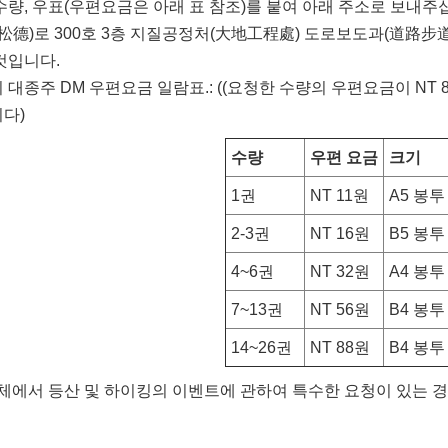
량, 우표(우편요금은 아래 표 참조)를 붙여 아래 주소로 보내주십시
(松德)로 300호 3층 지질공정처(大地工程處) 도로보도과(道路步
것입니다.
 대종주 DM 우편요금 일람표.: ((요청한 수량의 우편요금이 NT
다)
수량
우편 요금
크기
1권
NT 11원
A5 봉투
2-3권
NT 16원
B5 봉투
4~6권
NT 32원
A4 봉투
7~13권
NT 56원
B4 봉투
14~26권
NT 88원
B4 봉투
체에서 등산 및 하이킹의 이벤트에 관하여 특수한 요청이 있는 경